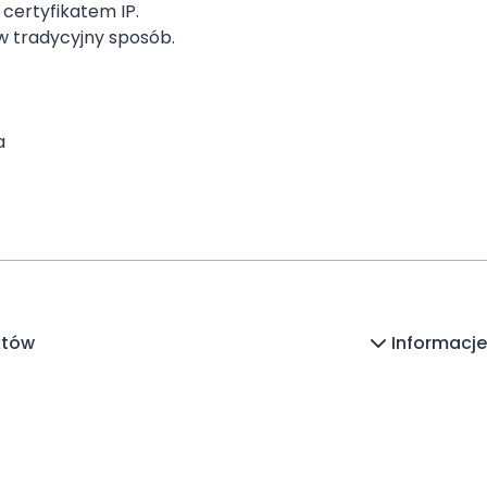
certyfikatem IP.
w tradycyjny sposób.
a
któw
Informacje