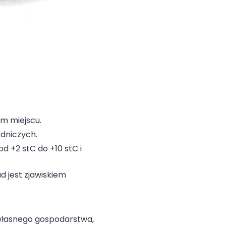
m miejscu.
dniczych.
 +2 stC do +10 stC i
d jest zjawiskiem
własnego gospodarstwa,