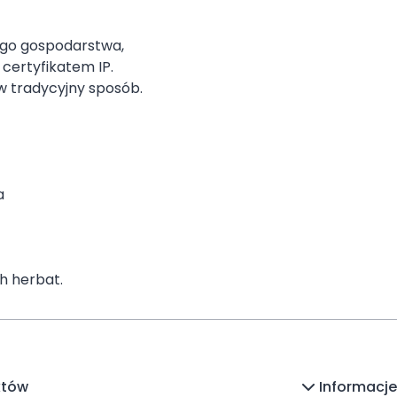
ego gospodarstwa,
certyfikatem IP.
w tradycyjny sposób.
a
h herbat.
któw
Informacje