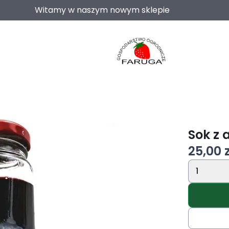
Witamy w naszym nowym sklepie
Sok z 
25,00 z
1