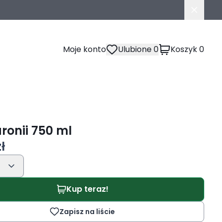
Moje konto
Ulubione
0
Koszyk
0
aronii 750 ml
ł
Kup teraz!
Zapisz na liście